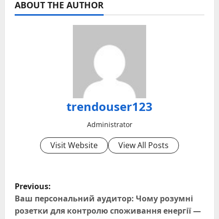
ABOUT THE AUTHOR
trendouser123
Administrator
Visit Website
View All Posts
P
Previous:
o
Ваш персональний аудитор: Чому розумні
розетки для контролю споживання енергії —