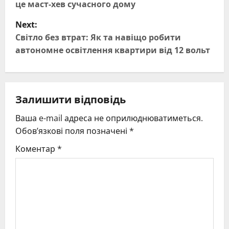
s
це маст-хев сучасного дому
t
Next:
Світло без втрат: Як та навіщо робити
n
автономне освітлення квартири від 12 вольт
a
v
Залишити відповідь
i
Ваша e-mail адреса не оприлюднюватиметься.
g
Обов’язкові поля позначені
*
Коментар
*
a
t
i
o