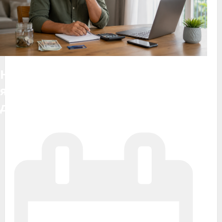
На який строк відкрити депозит:
як обрати термін без втрати
доступу до грошей