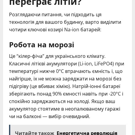
переграє літій?
Розглядаючи питання, чи підходить ця
технологія для вашого будинку, варто виділити
чотири ключові козирі Na-ion батарей:
Робота на морозі
Це “кілер-фіча” для українського клімату.
Класичні літієві акумулятори (Li-ion, LiFePO4) при
температурі нижче 0°C втрачають ємність і, що
найгірше, їх не можна заряджати на морозі без
підігріву (це вбиває хімію). Натрій-іонні батареї
зберігають понад 90% ємності навіть при -20°C і
спокійно заряджаються на холоді. Якщо ваш
акумулятор стоятиме в неопалюваному гаражі
чи на балконі — вибір очевидний.
Читайте також
Енергетична революція