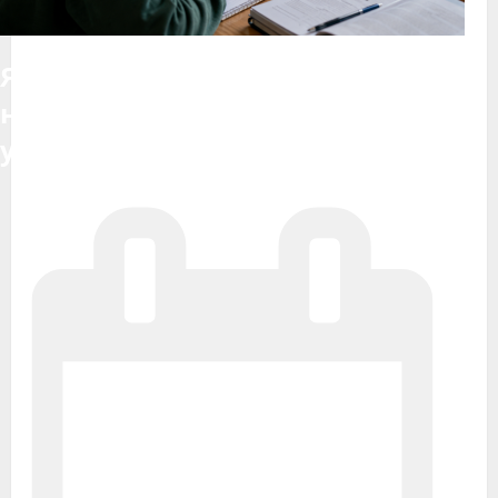
Як використовувати ШІ для
навчання: практичний гайд для
учнів і студентів