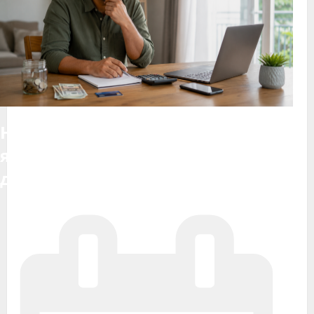
На який строк відкрити депозит:
як обрати термін без втрати
доступу до грошей