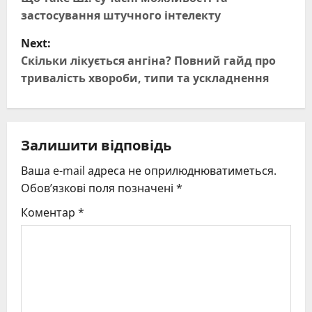
o
застосування штучного інтелекту
s
Next:
t
Скільки лікується ангіна? Повний гайд про
тривалість хвороби, типи та ускладнення
n
a
Залишити відповідь
v
Ваша e-mail адреса не оприлюднюватиметься.
i
Обов’язкові поля позначені
*
g
Коментар
*
a
t
i