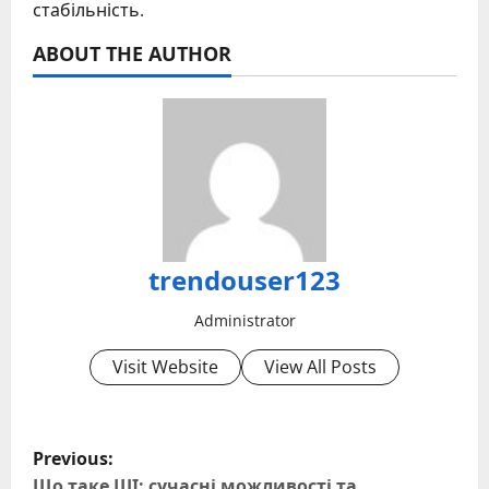
стабільність.
ABOUT THE AUTHOR
trendouser123
Administrator
Visit Website
View All Posts
P
Previous:
Що таке ШІ: сучасні можливості та