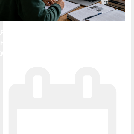
Як використовувати ШІ для
навчання: практичний гайд для
учнів і студентів